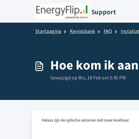
Doorgaan naar hoofdinhoud
Support
Startpagina
Kennisbank
FAQ
Installa
Hoe kom ik aan
Gewijzigd op Wo, 18 Feb om 5:45 PM
Helaas zijn de optische sensoren niet meer leverbaar.